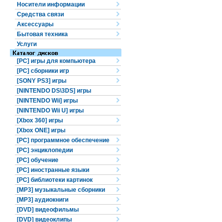
Носители информации
Средства связи
Аксессуары
Бытовая техника
Услуги
[PC] игры для компьютера
[PC] сборники игр
[SONY PS3] игры
[NINTENDO DS\3DS] игры
[NINTENDO Wii] игры
[NINTENDO Wii U] игры
[Xbox 360] игры
[Xbox ONE] игры
[PC] программное обеспечение
[PC] энциклопедии
[PC] обучение
[PC] иностранные языки
[PC] библиотеки картинок
[MP3] музыкальные сборники
[MP3] аудиокниги
[DVD] видеофильмы
[DVD] видеоклипы