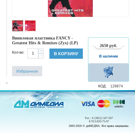
Виниловая пластинка FANCY -
Greatest Hits & Remixes (Zyx) (LP)
2650
руб.
+
Кол-во:
В КОРЗИНУ
−
В наличии
Избранное
КОД:
129874
Тел.: 8 (3822) 507-507
8 913-820-75-07
2003-2026 © диМЕДИА. Все права защищены.