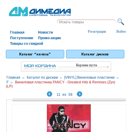
Регистрация
Войти
Главная
Новости
Поступление
Промо-акции
Товары со скидкой
Корзина пуста
Главная
/
Каталог по дискам
/
[VINYL] Виниловые пластинки
/
F
/
Виниловая пластинка FANCY - Greatest Hits & Remixes (Zyx)
(LP)
11
из
58