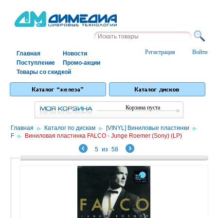
Регистрация
Войти
Главная
Новости
Поступление
Промо-акции
Товары со скидкой
Корзина пуста
Главная
/
Каталог по дискам
/
[VINYL] Виниловые пластинки
/
F
/
Виниловая пластинка FALCO - Junge Roemer (Sony) (LP)
5
из
58