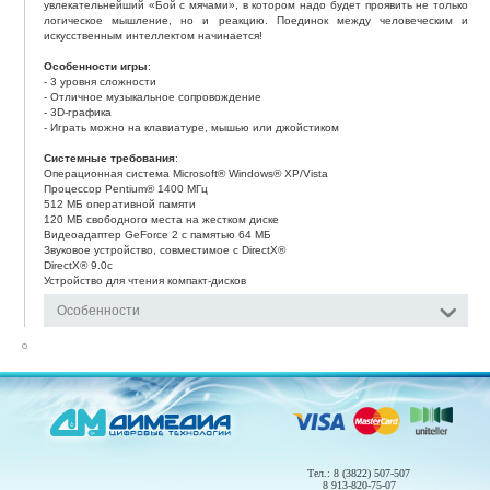
увлекательнейший «Бой с мячами», в котором надо будет проявить не только
логическое мышление, но и реакцию. Поединок между человеческим и
искусственным интеллектом начинается!
Особенности игры
:
- 3 уровня сложности
- Отличное музыкальное сопровождение
- 3D-графика
- Играть можно на клавиатуре, мышью или джойстиком
Системные требования
:
Операционная система Microsoft® Windows® XP/Vista
Процессор Pentium® 1400 MГц
512 МБ оперативной памяти
120 MБ свободного места на жестком диске
Видеоадаптер GeForce 2 с памятью 64 MБ
Звуковое устройство, совместимое с DirectX®
DirectX® 9.0c
Устройство для чтения компакт-дисков
Особенности
Тел.: 8 (3822) 507-507
8 913-820-75-07