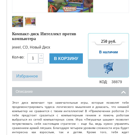
Компакт-диск Интеллект против
компьютера
250
руб.
jewel, CD, Новый Диск
В наличии
+
Кол-во:
В КОРЗИНУ
−
Избранное
КОД:
38879
Описание
Этот диск включает три замечательные игры, которые позволят тебе
продемонстрировать чудеса логического мышления и доказать, что никакой
компьютер не сравнится с твоим интеллектом! В «Приключении роботов 2»
тебе предстоит сразиться с компьютерным гением и помочь роботам
выбраться из сетей компьютерных схем. Игра «Лягушачьи шашки» позволит
почувствовать себя настоящим стратегом – еще бы, ведь нужно управлять
сражением армий лягушек. Благодаря четырем уровням сложности игра будет
интересна как взрослым, так и детям. Кроме того, тебя ждет