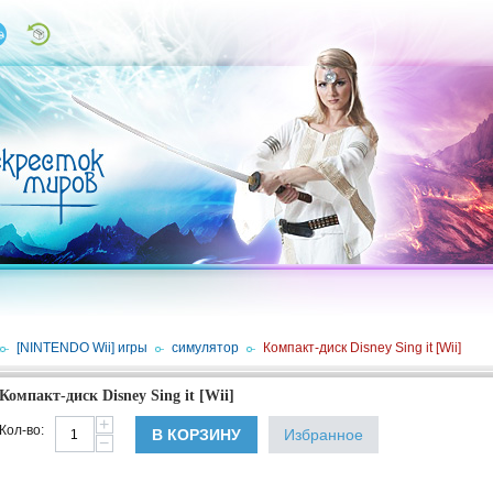
/
[NINTENDO Wii] игры
/
симулятор
/
Компакт-диск Disney Sing it [Wii]
Компакт-диск Disney Sing it [Wii]
+
Кол-во:
В КОРЗИНУ
Избранное
−