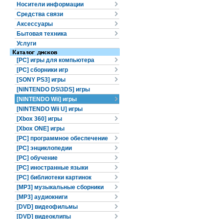
Носители информации
Средства связи
Аксессуары
Бытовая техника
Услуги
[PC] игры для компьютера
[PC] сборники игр
[SONY PS3] игры
[NINTENDO DS\3DS] игры
[NINTENDO Wii] игры
[NINTENDO Wii U] игры
[Xbox 360] игры
[Xbox ONE] игры
[PC] программное обеспечение
[PC] энциклопедии
[PC] обучение
[PC] иностранные языки
[PC] библиотеки картинок
[MP3] музыкальные сборники
[MP3] аудиокниги
[DVD] видеофильмы
[DVD] видеоклипы