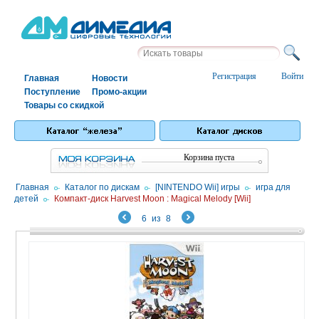
Регистрация
Войти
Главная
Новости
Поступление
Промо-акции
Товары со скидкой
Корзина пуста
Главная
/
Каталог по дискам
/
[NINTENDO Wii] игры
/
игра для
детей
/
Компакт-диск Harvest Moon : Magical Melody [Wii]
6
из
8