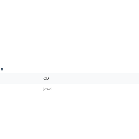
ов
CD
jewel