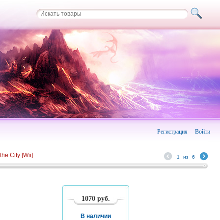
Регистрация
Войти
he City [Wii]
1
из
6
1070
руб.
В наличии