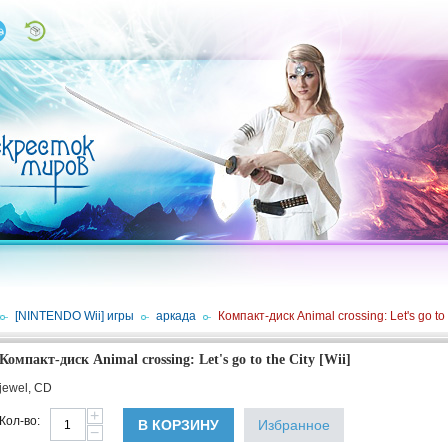
/
[NINTENDO Wii] игры
/
аркада
/
Компакт-диск Animal crossing: Let's go to t
Компакт-диск Animal crossing: Let's go to the City [Wii]
jewel, CD
+
Кол-во:
В КОРЗИНУ
Избранное
−