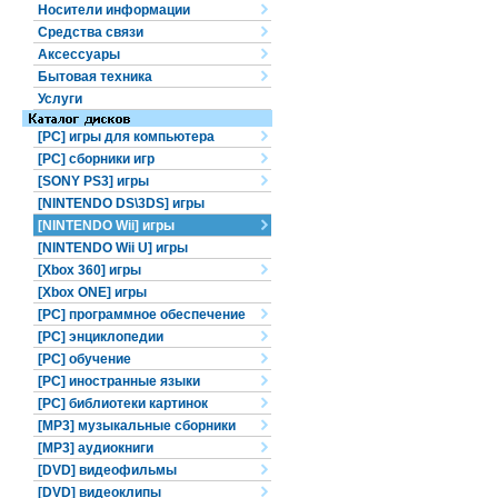
Носители информации
Средства связи
Аксессуары
Бытовая техника
Услуги
[PC] игры для компьютера
[PC] сборники игр
[SONY PS3] игры
[NINTENDO DS\3DS] игры
[NINTENDO Wii] игры
[NINTENDO Wii U] игры
[Xbox 360] игры
[Xbox ONE] игры
[PC] программное обеспечение
[PC] энциклопедии
[PC] обучение
[PC] иностранные языки
[PC] библиотеки картинок
[MP3] музыкальные сборники
[MP3] аудиокниги
[DVD] видеофильмы
[DVD] видеоклипы