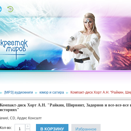
/
[MP3] аудиокниги
/
юмор и сатира
/
Компакт-диск Хорт А.Н. "Райкин, Ши
Компакт-диск Хорт А.Н. "Райкин, Ширвинт, Задорнов и все-все-все 
историях"
jewel, CD, Ардис Консалт
+
Кол-во:
В КОРЗИНУ
Избранное