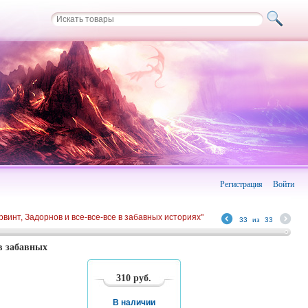
Регистрация
Войти
рвинт, Задорнов и все-все-все в забавных историях"
33
из
33
в забавных
310
руб.
В наличии