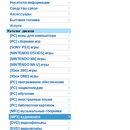
Носители информации
Средства связи
Аксессуары
Бытовая техника
Услуги
[PC] игры для компьютера
[PC] сборники игр
[SONY PS3] игры
[NINTENDO DS\3DS] игры
[NINTENDO Wii] игры
[NINTENDO Wii U] игры
[Xbox 360] игры
[Xbox ONE] игры
[PC] программное обеспечение
[PC] энциклопедии
[PC] обучение
[PC] иностранные языки
[PC] библиотеки картинок
[MP3] музыкальные сборники
[MP3] аудиокниги
[DVD] видеофильмы
[DVD] видеоклипы