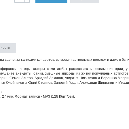
−
нности
 на сцене, за кулисами концертов, во время гастрольных поездок и даже в бы
нферансье, чтецы, актеры сами любят рассказывать веселые истории, 
лушайте анекдоты, байки, смешные эпизоды из жизни популярных артистов, 
рин, Семен Альтов, Аркадий Арканов, Авдотья Никитична и Вероника Маври
лья Олейников и Юрий Стоянов, Зиновий Гердт, Александр Ширвиндт и Михаи
в.
. 27 мин. Формат записи - MP3 (128 Кбит/сек).