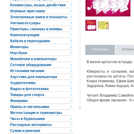
Клавиатуры, мыши, джойстики
Игровые приставки
Электронные книги и планшеты
Автоаксессуары
Принтеры, сканеры и копиры
Комплектующие
Кабели и переходники
Мониторы
Описание
Особе
Ноутбуки
Моноблоки и компьютеры
В жизни артистов эстрады:
Сетевое оборудование
Источники питания
Юмористы и сатирики, ко
растасканы на цитаты. Пос
Акустика для компьютера
Клара Новикова, Ефим Шиф
Аудиотехника
Задорнов, Роман Карцев, И
Видео и фототехника
Товары для спорта
Читает Владимир Самойло
Общее время звучания - 6 ч
Фонарики
Лампы и светильники
Метеостанции и термометры
Часы и будильники
Расходные материалы
Сумки и рюкзаки