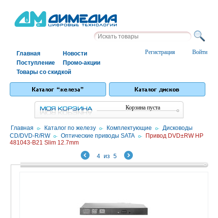
Регистрация
Войти
Главная
Новости
Поступление
Промо-акции
Товары со скидкой
Корзина пуста
Главная
/
Каталог по железу
/
Комплектующие
/
Дисководы
CD/DVD-R/RW
/
Оптические приводы SATA
/
Привод DVD±RW HP
481043-B21 Slim 12.7mm
4
из
5