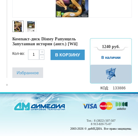
Компакт-диск Disney Рапунцель
Запутанная история (англ.) [Wii]
1240
руб.
+
Кол-во:
В КОРЗИНУ
−
В наличии
Избранное
КОД:
133886
Тел.: 8 (3822) 507-507
8 913-820-75-07
2003-2026 © диМЕДИА. Все права защищены.