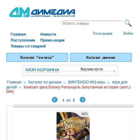
Регистрация
Войти
Главная
Новости
Поступление
Промо-акции
Товары со скидкой
Корзина пуста
Главная
/
Каталог по дискам
/
[NINTENDO Wii] игры
/
игра для
детей
/
Компакт-диск Disney Рапунцель Запутанная история (англ.)
[Wii]
4
из
8