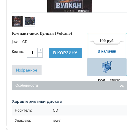
Компакт-диск Вулкан (Volcano)
100
руб.
jewel, CD
+
В наличии
Кол-во:
В КОРЗИНУ
−
Избранное
КОД:
35030
Особенности
Характеристики дисков
Носитель:
CD
Упаковка:
jewel