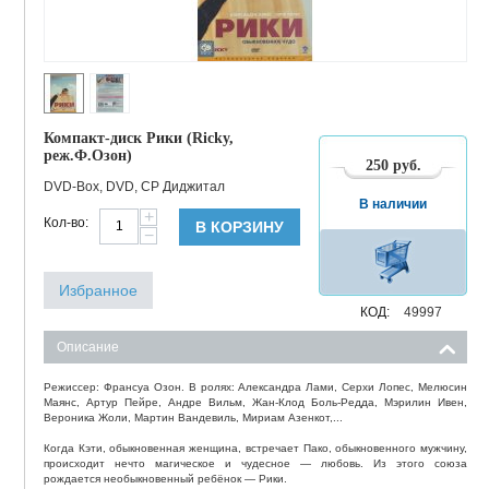
Компакт-диск Рики (Ricky,
реж.Ф.Озон)
250
руб.
DVD-Box, DVD, СР Диджитал
В наличии
+
Кол-во:
В КОРЗИНУ
−
Избранное
КОД:
49997
Описание
Режиссер: Франсуа Озон. В ролях: Александра Лами, Серхи Лопес, Мелюсин
Маянс, Артур Пейре, Андре Вильм, Жан-Клод Боль-Редда, Мэрилин Ивен,
Вероника Жоли, Мартин Вандевиль, Мириам Азенкот,...
Когда Кэти, обыкновенная женщина, встречает Пако, обыкновенного мужчину,
происходит нечто магическое и чудесное — любовь. Из этого союза
рождается необыкновенный ребёнок — Рики.