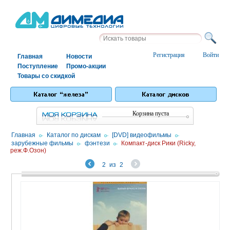
Регистрация
Войти
Главная
Новости
Поступление
Промо-акции
Товары со скидкой
Корзина пуста
Главная
/
Каталог по дискам
/
[DVD] видеофильмы
/
зарубежные фильмы
/
фэнтези
/
Компакт-диск Рики (Ricky,
реж.Ф.Озон)
2
из
2